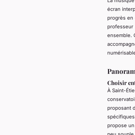
La musique 
écran inter
progrès en 
professeur 
ensemble. C
accompagnem
numérisable,
Panorama
Choisir ent
À Saint-Éti
conservatoi
proposant d
spécifiques
propose un 
peu souple.