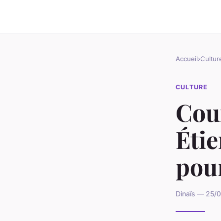
Accueil
›
Cultur
CULTURE
Cour
Étie
pou
Dinaïs — 25/