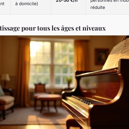
20-50 €/h
personnes en mobi
nt
à domicile)
réduite
issage pour tous les âges et niveaux