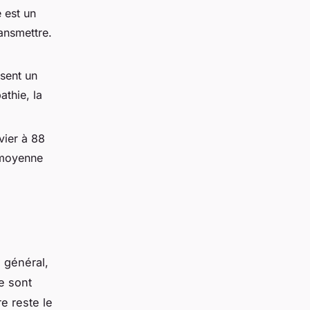
 est un
ansmettre.
sent un
athie, la
vier à 88
é moyenne
n général,
e sont
e reste le