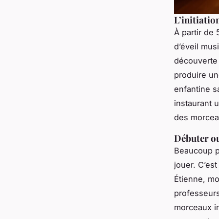
L’initiatio
À partir de
d’éveil musi
découverte 
produire un
enfantine s
instaurant 
des morceau
Débuter ou
Beaucoup pe
jouer. C’es
Étienne, mo
professeurs
morceaux im