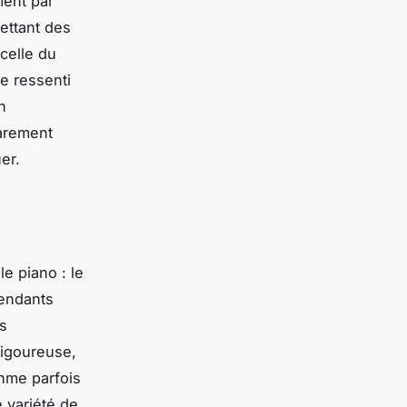
ment par
mettant des
celle du
e ressenti
n
rarement
er.
e piano : le
pendants
s
rigoureuse,
thme parfois
 variété de