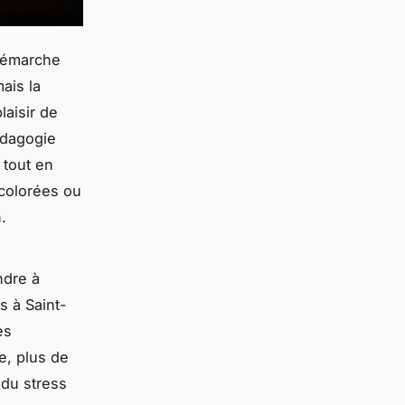
 démarche
mais la
laisir de
édagogie
 tout en
 colorées ou
.
ndre à
s à Saint-
es
e, plus de
 du stress