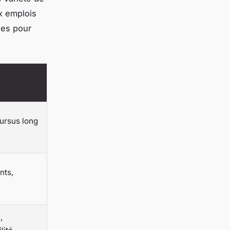
ux emplois
les pour
ursus long
nts,
,