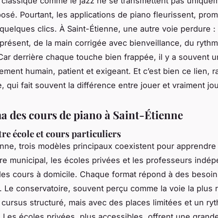
classique comme le jazz ne se transmettent pas unique
posé. Pourtant, les applications de piano fleurissent, pro
quelques clics. À Saint-Étienne, une autre voie perdure : 
présent, de la main corrigée avec bienveillance, du rythm
ar derrière chaque touche bien frappée, il y a souvent u
ent humain, patient et exigeant. Et c’est bien ce lien, 
 qui fait souvent la différence entre jouer et vraiment jou
 des cours de piano à Saint-Étienne
re école et cours particuliers
enne, trois modèles principaux coexistent pour apprendre l
re municipal, les écoles privées et les professeurs indé
es cours à domicile. Chaque format répond à des besoin
. Le conservatoire, souvent perçu comme la voie la plus 
cursus structuré, mais avec des places limitées et un ry
 Les écoles privées, plus accessibles, offrent une grande