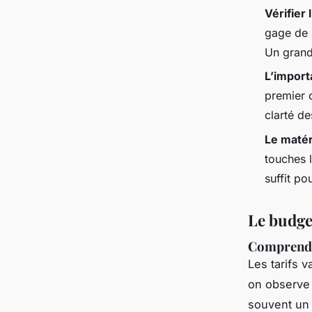
Vérifier
gage de 
Un grand
L’import
premier c
clarté de
Le matér
touches 
suffit po
Le budge
Comprendre
Les tarifs v
on observe 
souvent un 