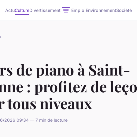
Actu
Culture
Divertissement
Emploi
Environnement
Société
e
s de piano à Saint-
nne : profitez de leç
r tous niveaux
06/2026 09:34 — 7 min de lecture