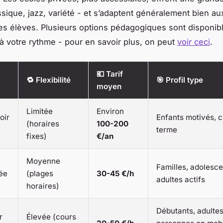
assique, jazz, variété - et s’adaptent généralement bien a
s élèves. Plusieurs options pédagogiques sont disponib
à votre rythme - pour en savoir plus, on peut
voir ceci
.
💶 Tarif
🔁 Flexibilité
🎯 Profil type
moyen
Limitée
Environ
oir
Enfants motivés, c
(horaires
100-200
terme
fixes)
€/an
Moyenne
Familles, adolesce
ée
(plages
30-45 €/h
adultes actifs
horaires)
Débutants, adultes
r
Élevée (cours