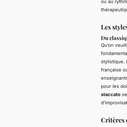
ou au rythm
thérapeutiq
Les styl
Du classiq
Qu’on veuil
fondamental
stylistique.
française o
enseignants
pour les doi
staccato
se
d’improvisa
Critères