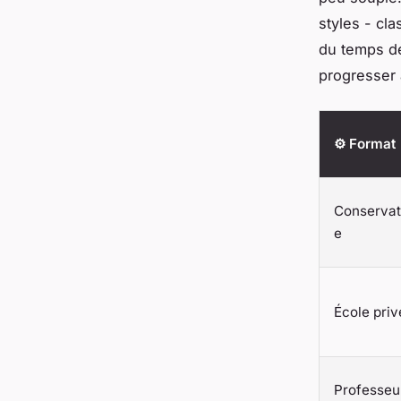
styles - cl
du temps de
progresser 
⚙️ Format
Conservat
e
École priv
Professeu