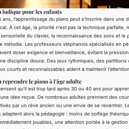
n ludique pour les enfants
 5 ans, l’apprentissage du piano peut s’inscrire dans une
cal. À cet âge, la priorité n’est pas la technique parfaite, 
sensorielle du clavier, la reconnaissance des sons et le p
e mélodie. Les professeurs stéphanois spécialisés en p
avent doser exigence et bienveillance, évitant la pression
une discipline douce. Des jeux rythmiques, des partitions
x courts et reconnaissables aident à maintenir l’attention
 reprendre le piano à l'âge adulte
nsent qu’il est trop tard après 30 ou 40 ans pour appre
t une idée reçue. De nombreux adultes prennent des cour
tivés par un rêve ancien ou une envie de se recentrer. L
 adaptent alors la pédagogie : moins de solfège théoriqu
médiatement jouables, une attention portée à la gestion