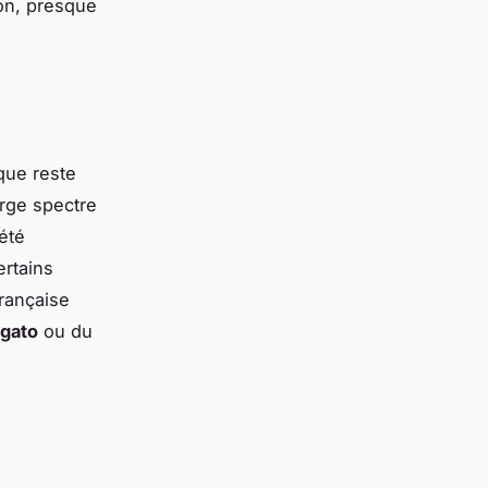
ion, presque
que reste
arge spectre
iété
ertains
rançaise
egato
ou du