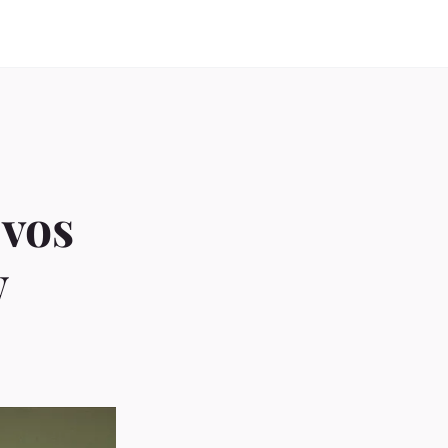
 vos
w