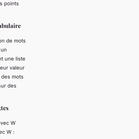
s points
abulaire
ion de mots
 un
t une liste
eur valeur
 des mots
sur des
xtes
 avec W
vec W :