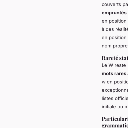
couverts pa
empruntés
en position
à des réali
en position 
nom propre
Rareté stat
Le W reste l
mots rares 
w en positio
exceptionne
listes offi
initiale ou 
Particular
grammatic