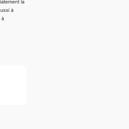
iatement la
aussi à
 à