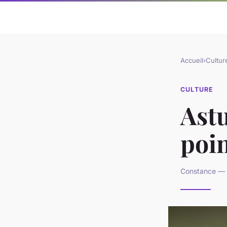
Accueil
›
Cultur
CULTURE
Ast
poin
Constance — 2