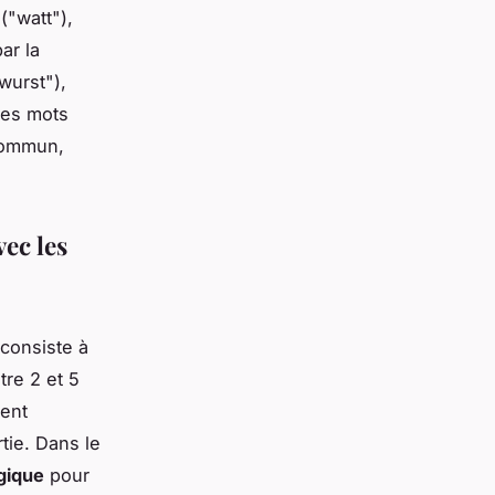
("watt"),
ar la
wurst"),
Les mots
commun,
ec les
consiste à
re 2 et 5
tent
rtie. Dans le
gique
pour