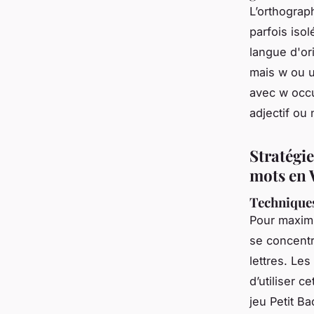
L’orthograp
parfois iso
langue d'or
mais w ou u
avec w occ
adjectif ou
Stratégie
mots en
Techniques
Pour maximi
se concent
lettres. Le
d’utiliser c
jeu Petit B