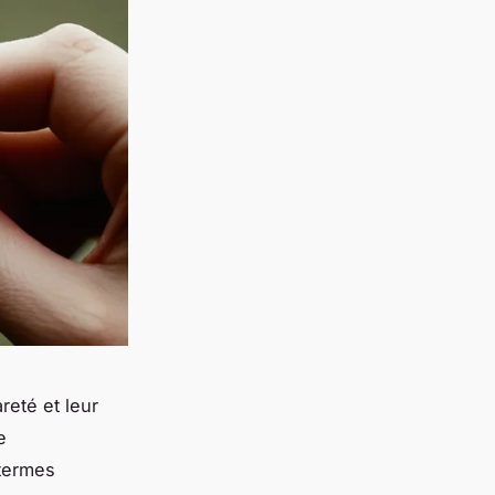
reté et leur
e
 termes