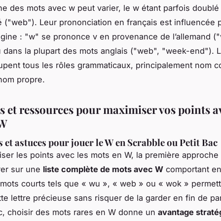
he des mots avec w peut varier, le w étant parfois doublé 
lé ("web"). Leur prononciation en français est influencée p
igine : "w" se prononce v en provenance de l’allemand ("
 dans la plupart des mots anglais ("web", "week-end"). 
upent tous les rôles grammaticaux, principalement nom 
 nom propre.
s et ressources pour maximiser vos points av
 W
 et astuces pour jouer le W en Scrabble ou Petit Bac
ser les points avec les mots en W, la première approche 
rer sur une
liste complète de mots avec W
comportant ent
s mots courts tels que « wu », « web » ou « wok » permet
ette lettre précieuse sans risquer de la garder en fin de pa
ac, choisir des mots rares en W donne un
avantage straté