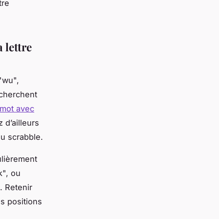
tre
 lettre
"wu",
 cherchent
 mot avec
 d’ailleurs
au scrabble.
ulièrement
k", ou
. Retenir
s positions