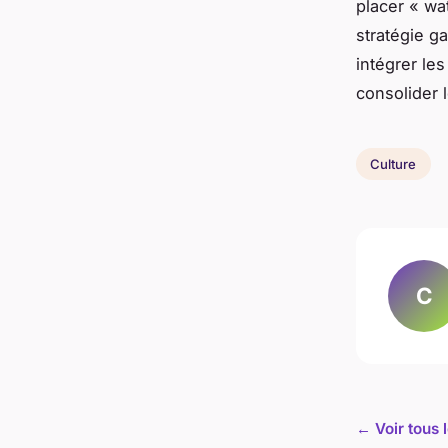
placer « wa
stratégie g
intégrer le
consolider 
Culture
C
← Voir tous l