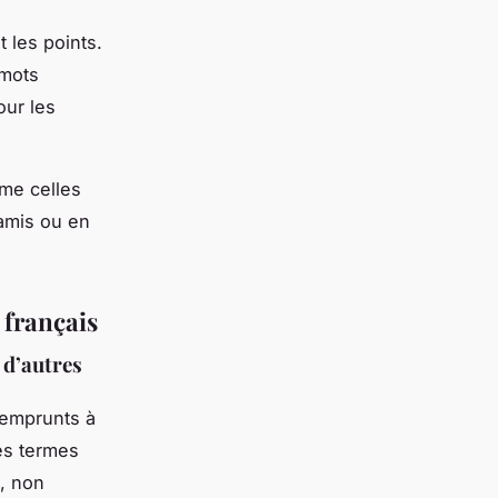
 les points.
 mots
our les
mme celles
 amis ou en
 français
 d’autres
'emprunts à
es termes
, non