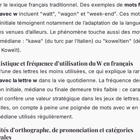
r le lexique français traditionnel. Des exemples de
mots f
 avec w
incluent "watt", "wagon" et "week-end". Ces mo
 initiale témoignent notamment de l’adaptation de la langu
tés venues d’ailleurs. Le phénomène touche aussi des mo
médiane : "kawa" (du turc par l’italien) ou "koweïtien" (d
 Koweït).
istique et fréquence d’utilisation du W en français
’une des lettres les moins utilisées, ce qui explique la ra
avec la lettre w
dans la vie quotidienne. La fréquence d
n initiale, médiane ou finale demeure très faible : ce car
l confère une valeur stratégique dans les jeux de lettres
cielles, on compte à peine une poignée de mots avec w en 
médiane utilisés régulièrement.
ités d’orthographe, de prononciation et catégories
ales