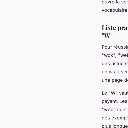
ouvre la vo
vocabulaire
Liste pra
"W"
Pour réussi
"wok", "web
des astuces
un w au sc
une page dé
Le "W" vaut
payant. Les
"web" sont 
des exemple
plus longue