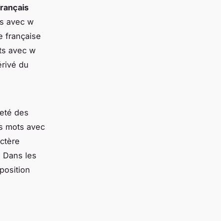
rançais
ts avec w
e française
ts avec w
érivé du
reté des
es mots avec
actère
. Dans les
position