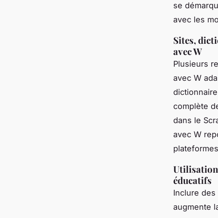
se démarque
avec les m
Sites, dic
avec W
Plusieurs r
avec W adap
dictionnair
complète de
dans le Sc
avec W repo
plateformes
Utilisatio
éducatifs
Inclure des
augmente la