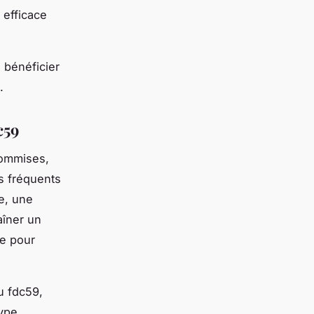
 efficace
 bénéficier
.
c59
commises,
s fréquents
le, une
aîner un
ge pour
u fdc59,
ype