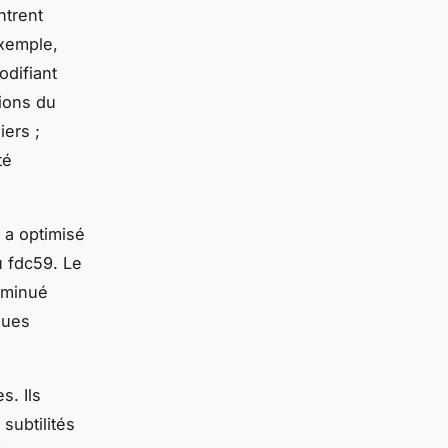
ntrent
exemple,
odifiant
ions du
iers ;
té
 a optimisé
u fdc59. Le
diminué
ques
s. Ils
subtilités