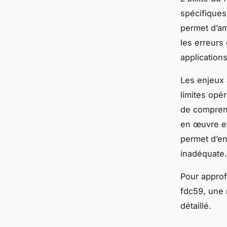
spécifiques
permet d’amé
les erreurs 
application
Les enjeux 
limites opér
de comprend
en œuvre et
permet d’en 
inadéquate.
Pour approf
fdc59, une
détaillé.