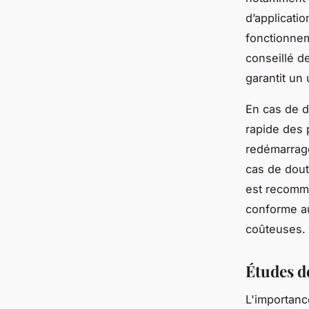
d’applicati
fonctionnem
conseillé d
garantit un
En cas de di
rapide des 
redémarrage
cas de dout
est recomma
conforme au
coûteuses.
Études d
L'importanc