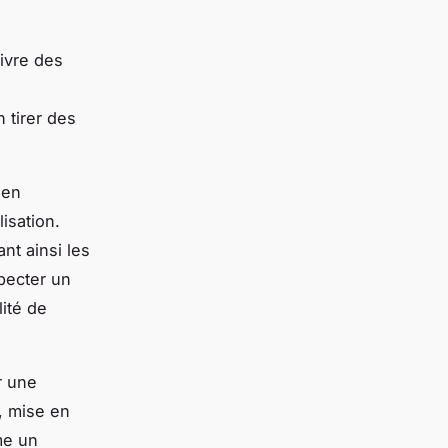
uivre des
s
 tirer des
ien
isation.
nt ainsi les
pecter un
lité de
r une
, mise en
me un