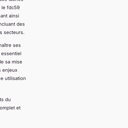
 le fdc59
ant ainsi
incluant des
s secteurs.
aître ses
t essentiel
de sa mise
s enjeux
e utilisation
ts du
complet et