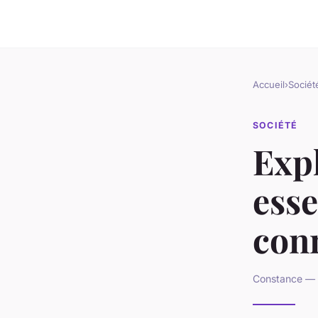
Accueil
›
Sociét
SOCIÉTÉ
Expl
esse
conn
Constance — 1