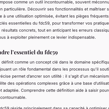
impose comme un outil incontournable, souvent méconnu,
n particulière. Découvrir ses fonctionnalités et maîtriser
e à une utilisation optimisée, évitant les pièges fréquent
 clés essentielles du fdc59, pour transformer vos pratique
 résultats concrets, tout en anticipant les erreurs classiq
us à exploiter pleinement ce levier indispensable.
re l’essentiel du fdc59
 définit comme un concept clé dans le domaine spécifiqu
 jouant un rôle fondamental dans les processus qu'il souti
récise permet d’ancrer son utilité : il s'agit d'un mécanis
cilite des opérations complexes grâce à une base d’utilisa
et adaptée. Comprendre cette définition aide à saisir pour
ncontournable.
u fdc59 réside principalement dans sa capacité à optimiser