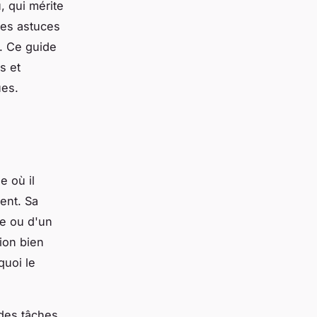
 qui mérite
 ses astuces
s. Ce guide
s et
ues.
e où il
ent. Sa
me ou d'un
tion bien
quoi le
 des tâches