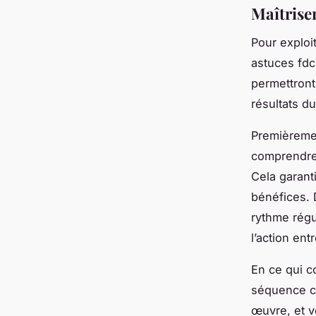
Maîtrise
Pour exploit
astuces fdc
permettront
résultats du
Premièremen
comprendre 
Cela garant
bénéfices. 
rythme régul
l’action ent
En ce qui co
séquence cl
œuvre, et v