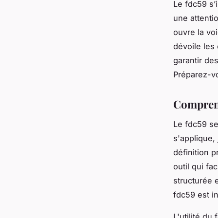
Le fdc59 s’
une attentio
ouvre la voi
dévoile les
garantir des
Préparez-vo
Comprend
Le fdc59 se
s'applique,
définition p
outil qui fa
structurée 
fdc59 est i
L'utilité d