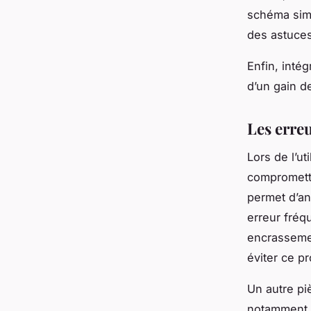
schéma simp
des astuces
Enfin, inté
d’un gain d
Les erreu
Lors de l’u
comprometta
permet d’an
erreur fréqu
encrassemen
éviter ce p
Un autre pi
notamment 