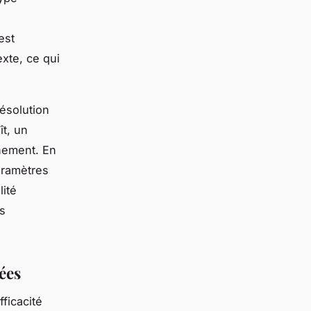
est
exte, ce qui
résolution
t, un
nnement. En
aramètres
lité
s
ées
ficacité