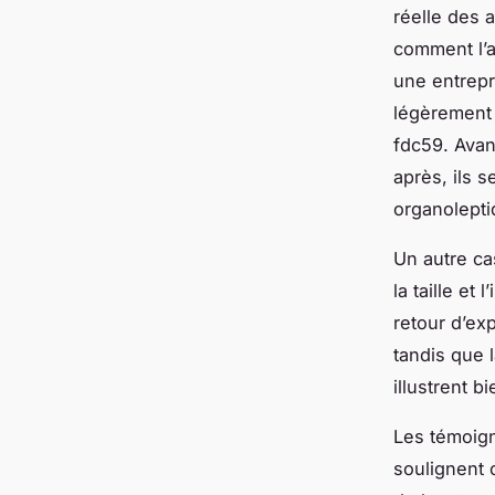
réelle des
comment l’a
une entrepr
légèrement
fdc59. Avant
après, ils s
organolepti
Un autre ca
la taille et
retour d’ex
tandis que 
illustrent 
Les témoign
soulignent 