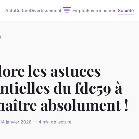
Actu
Culture
Divertissement
Emploi
Environnement
Société
é
ore les astuces
ntielles du fdc59 à
aître absolument !
4 janvier 2026 — 4 min de lecture